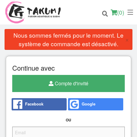
(
0
)
Nous sommes fermés pour le moment. Le
×
système de commande est désactivé.
Commander en ligne
Continue avec
Emplacement
Compte d'invité
Français
Connection
Facebook
Google
Inscription
OU
Panier (0)