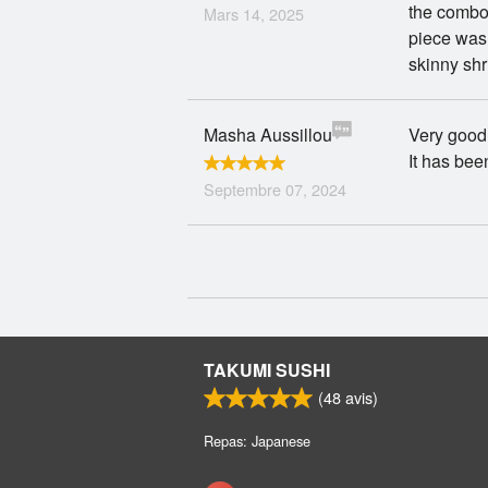
the combo 
Mars 14, 2025
piece was 
skinny shr
Masha Aussillou
Very good
It has bee
Septembre 07, 2024
TAKUMI SUSHI
(
48
avis)
Repas: Japanese