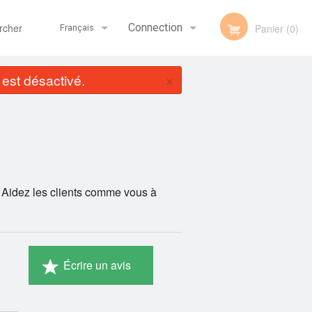
her
Connection
Panier (0)
Français
×
st désactivé.
Inscription
Français
English
 Aidez les clients comme vous à
Écrire un avis