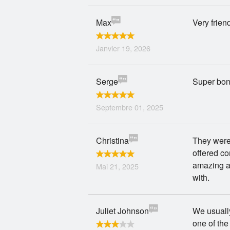
Max
Very friend
Janvier 19, 2026
Serge
Super bo
Septembre 01, 2025
Christina
They were 
offered co
amazing an
Mai 21, 2025
with.
Juliet Johnson
We usually
one of the