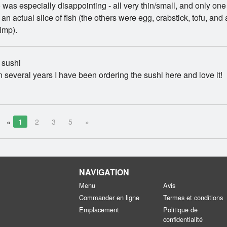
was especially disappointing - all very thin/small, and only one
an actual slice of fish (the others were egg, crabstick, tofu, and 
imp).
 sushi
n several years I have been ordering the sushi here and love it!
«
1
2
3
5
»
NAVIGATION
Menu
Avis
Commander en ligne
Termes et conditions
Emplacement
Politique de
confidentialité