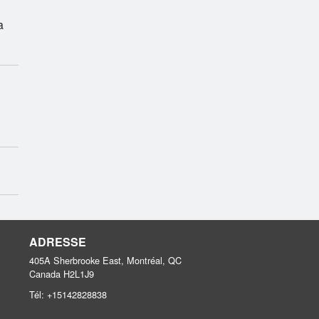
a
ADRESSE
405A Sherbrooke East, Montréal, QC
Canada
H2L1J9
Tél:
+15142828838