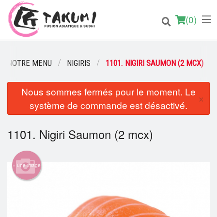
(
0
)
NOTRE MENU
NIGIRIS
1101. NIGIRI SAUMON (2 MCX)
Nous sommes fermés pour le moment. Le
Commander en ligne
×
système de commande est désactivé.
Emplacement
1101. Nigiri Saumon (2 mcx)
Français
Connection
+ une image
Inscription
Panier (0)