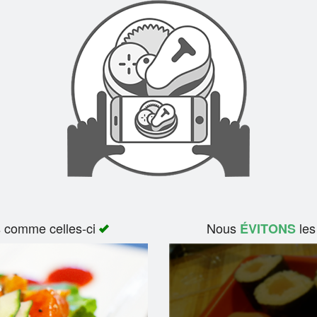
s comme celles-ci
Nous
les
ÉVITONS