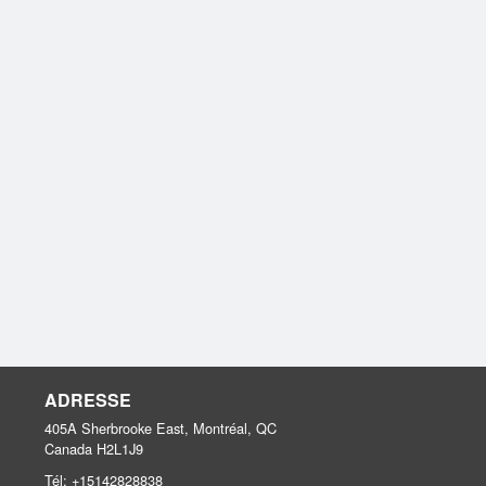
ADRESSE
405A Sherbrooke East, Montréal, QC
Canada
H2L1J9
Tél:
+15142828838