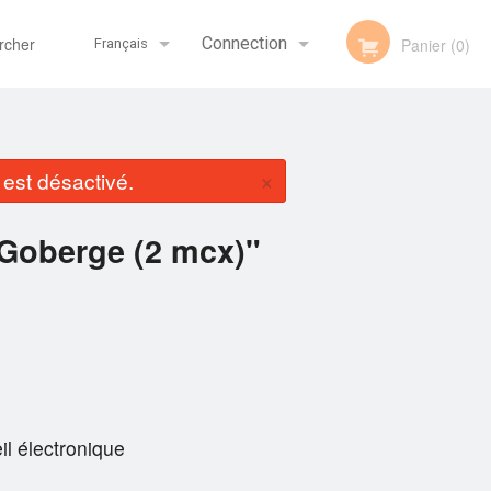
her
Connection
Panier (0)
Français
Inscription
Français
×
st désactivé.
English
i Goberge (2 mcx)"
il électronique