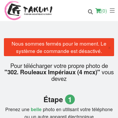
(
0
)
Nous sommes fermés pour le moment. Le
×
Commander en ligne
système de commande est désactivé.
Emplacement
Pour télécharger votre propre photo de
vous
"302. Rouleaux Impériaux (4 mcx)"
Français
devez
Connection
Étape
1
Inscription
Prenez une
belle
photo en utilisant votre téléphone
Panier (0)
ou un autre appareil électronique