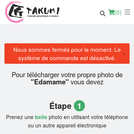
(
0
)
Nous sommes fermés pour le moment. Le
×
Commander en ligne
système de commande est désactivé.
Emplacement
Pour télécharger votre propre photo de
vous devez
"Edamame"
Français
Connection
Étape
1
Inscription
Prenez une
belle
photo en utilisant votre téléphone
ou un autre appareil électronique
Panier (0)