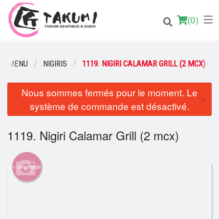
(
0
)
RE MENU
NIGIRIS
1119. NIGIRI CALAMAR GRILL (2 MCX)
Nous sommes fermés pour le moment. Le
Commander en ligne
×
système de commande est désactivé.
Emplacement
1119. Nigiri Calamar Grill (2 mcx)
Français
Connection
+ une image
Inscription
Panier (0)