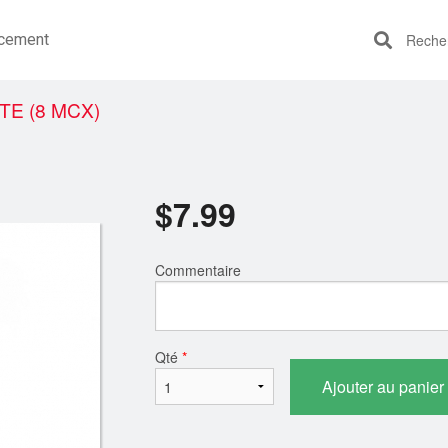
cement
Recherc
TE (8 MCX)
$
7.99
Commentaire
Qté
*
Ajouter au panier