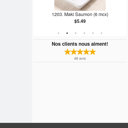
(30 mcx)
1203. Maki Saumon (6 mcx)
$5.49
Nos clients nous aiment!
48
avis