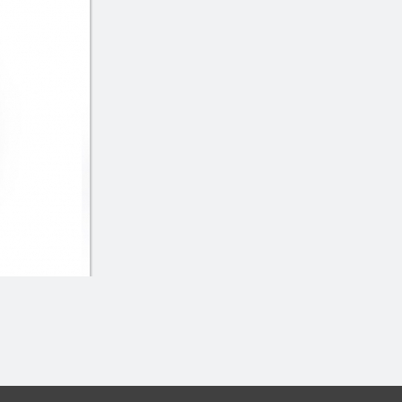
1202. Maki Avocat (6 mcx)
Duo Makis Combo 
$4.49
$29.99