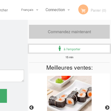
her
Connection
Panier (0)
Français
Inscription
Français
Commandez maintenant
à l'emporter
English
15 min
Meilleures ventes: