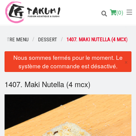
(
0
)
NOTRE MENU
DESSERT
1407. MAKI NUTELLA (4 MCX)
Nous sommes fermés pour le moment. Le
Commander en ligne
×
système de commande est désactivé.
Emplacement
1407. Maki Nutella (4 mcx)
Français
Connection
Inscription
Panier (0)