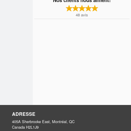
48
avis
ADRESSE
405A Sherbrooke East, Montréal, QC
Canada
H2L1J9