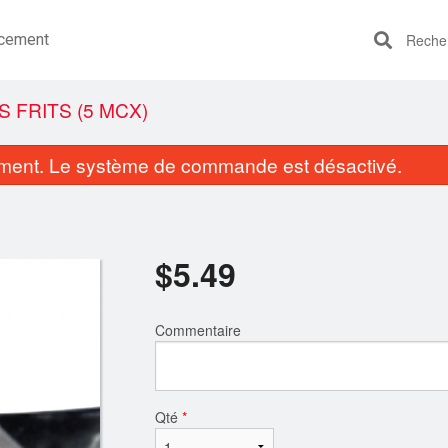
cement
Recherc
 FRITS (5 MCX)
ent. Le système de commande est désactivé.
$
5.49
Commentaire
Duo Makis Combo (30 mcx)
1207. Maki Saumon et A
$29.99
$6.99
Qté
*