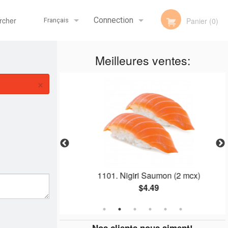
her
Connection
Panier (0)
Français
Meilleures ventes:
Inscription
Français
×
English
vocat (8 mcx)
1101. Nigiri Saumon (2 mcx)
$4.49
Nos clients nous aiment!