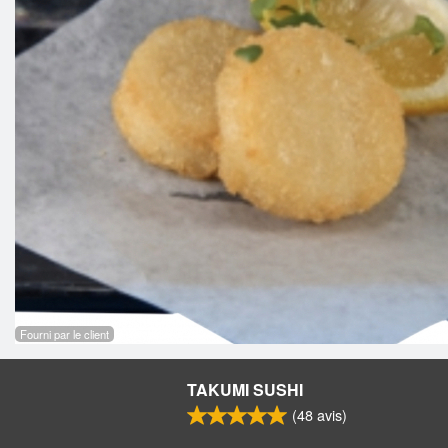
Fourni par le client
TAKUMI SUSHI
(
48
avis)