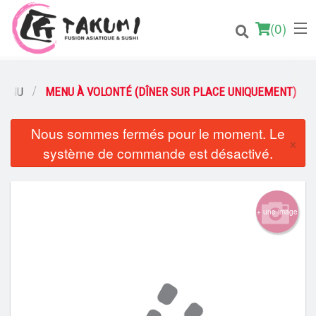
(
0
)
MENU
MENU À VOLONTÉ (DÎNER SUR PLACE UNIQUEMENT)
Nous sommes fermés pour le moment. Le
Commander en ligne
×
système de commande est désactivé.
Emplacement
Français
+ une image
Connection
Inscription
Panier (0)