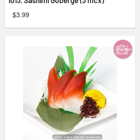
1013. Sashimi Goberge (3 mcx)
$
3.99
+ une image
photo à titre indicatif seulement