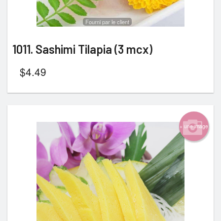
Fourni par le client
1011. Sashimi Tilapia (3 mcx)
$
4.49
+ une image