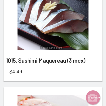
Fourni par le client
1015. Sashimi Maquereau (3 mcx)
$
4.49
+ une image