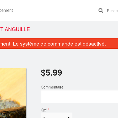
cement
Recherc
T ANGUILLE
ent. Le système de commande est désactivé.
$
5.99
Commentaire
1203. Maki Saumon (6 mcx)
1202. Maki Avocat
$5.49
$4.49
Qté
*