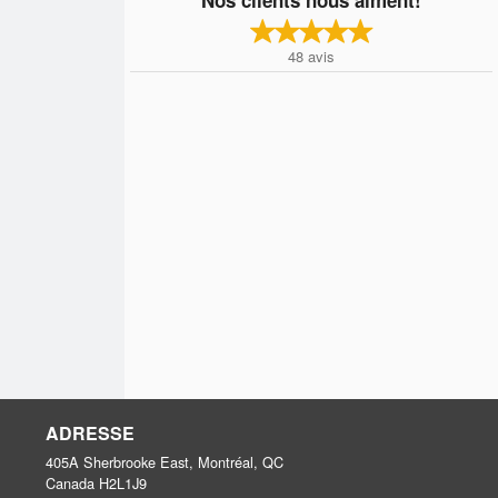
48
avis
ADRESSE
405A Sherbrooke East, Montréal, QC
Canada
H2L1J9