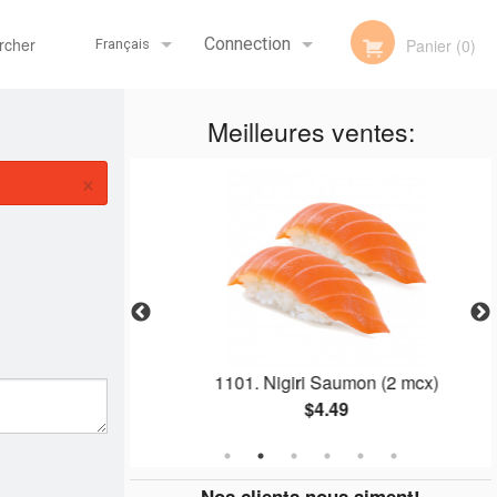
her
Connection
Panier (0)
Français
Meilleures ventes:
Inscription
Français
×
English
 (6 mcx)
1101. Nigiri Saumon (2 mcx)
$4.49
Nos clients nous aiment!