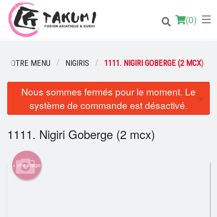
(
0
)
NOTRE MENU
NIGIRIS
1111. NIGIRI GOBERGE (2 MCX)
Nous sommes fermés pour le moment. Le
Commander en ligne
×
système de commande est désactivé.
Emplacement
1111. Nigiri Goberge (2 mcx)
Français
Connection
+ une image
Inscription
Panier (0)